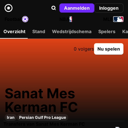
Aanmelden
Inloggen
Football
NBA
MLB
Overzicht
Stand
Wedstrijdschema
Spelers
Ka
0 volgers
Nu spelen
Sanat Mes
Kerman FC
Iran
Persian Gulf Pro League
Transfers van Sanat Mes Kerman FC