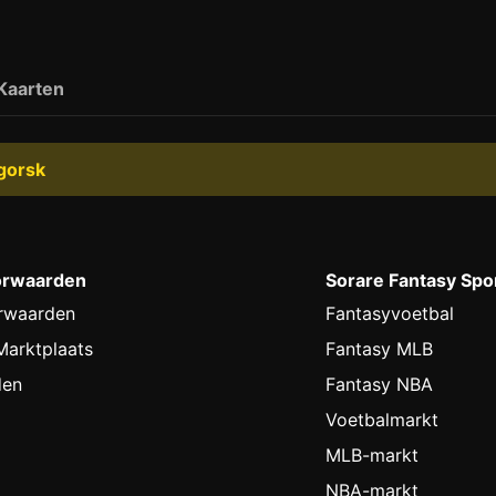
Kaarten
gorsk
orwaarden
Sorare Fantasy Spo
rwaarden
Fantasyvoetbal
arktplaats
Fantasy MLB
den
Fantasy NBA
Voetbalmarkt
MLB-markt
NBA-markt