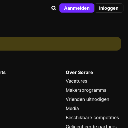
Aanmelden
Inloggen
rts
Over Sorare
Vacatures
Makersprogramma
Vrienden uitnodigen
Media
Beschikbare competities
Gelicentieerde partners