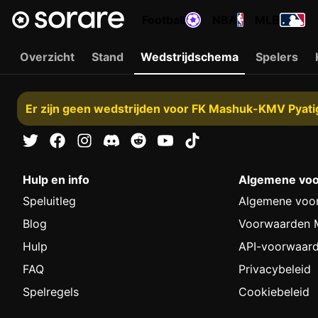
Football
NBA
MLB
Overzicht
Stand
Wedstrijdschema
Spelers
Er zijn geen wedstrijden voor FK Mashuk-KMV Pyati
Hulp en info
Algemene vo
Speluitleg
Algemene voo
Blog
Voorwaarden M
Hulp
API-voorwaar
FAQ
Privacybeleid
Spelregels
Cookiebeleid