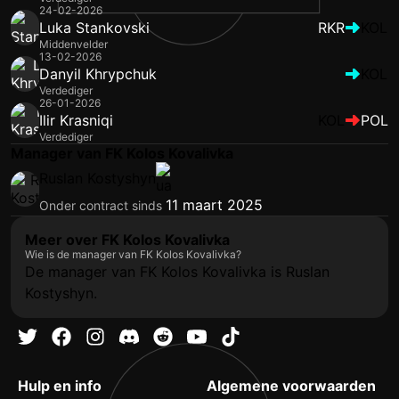
24-02-2026
Luka Stankovski
RKR
KOL
Middenvelder
13-02-2026
Danyil Khrypchuk
KOL
Verdediger
26-01-2026
Ilir Krasniqi
KOL
POL
Verdediger
Manager van FK Kolos Kovalivka
Ruslan Kostyshyn
11 maart 2025
Onder contract sinds
Meer over FK Kolos Kovalivka
Wie is de manager van FK Kolos Kovalivka?
De manager van FK Kolos Kovalivka is Ruslan
Kostyshyn.
Hulp en info
Algemene voorwaarden