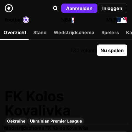
Aanmelden
Inloggen
Football
NBA
MLB
Overzicht
Stand
Wedstrijdschema
Spelers
Ka
234 volgers
Nu spelen
FK Kolos
Kovalivka
Oekraïne
Ukrainian Premier League
Wedstrijdschema FK Kolos Kovalivka