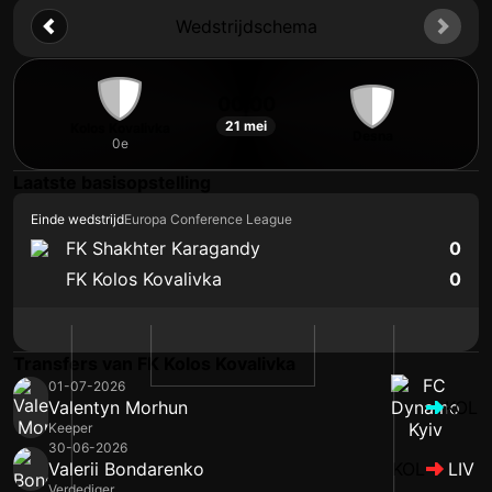
Wedstrijdschema
00:00
21 mei
Kolos Kovalivka
Desna
0e
Laatste basisopstelling
Einde wedstrijd
Europa Conference League
FK Shakhter Karagandy
0
FK Kolos Kovalivka
0
Transfers van FK Kolos Kovalivka
01-07-2026
Valentyn Morhun
KOL
Keeper
30-06-2026
Valerii Bondarenko
KOL
LIV
Verdediger