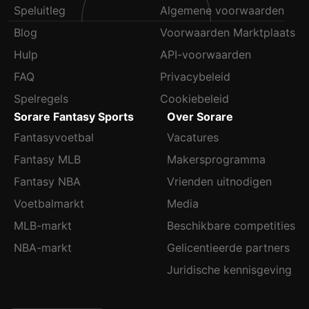
Speluitleg
Algemene voorwaarden
Blog
Voorwaarden Marktplaats
Hulp
API-voorwaarden
FAQ
Privacybeleid
Spelregels
Cookiebeleid
Sorare Fantasy Sports
Over Sorare
Fantasyvoetbal
Vacatures
Fantasy MLB
Makersprogramma
Fantasy NBA
Vrienden uitnodigen
Voetbalmarkt
Media
MLB-markt
Beschikbare competities
NBA-markt
Gelicentieerde partners
Juridische kennisgeving