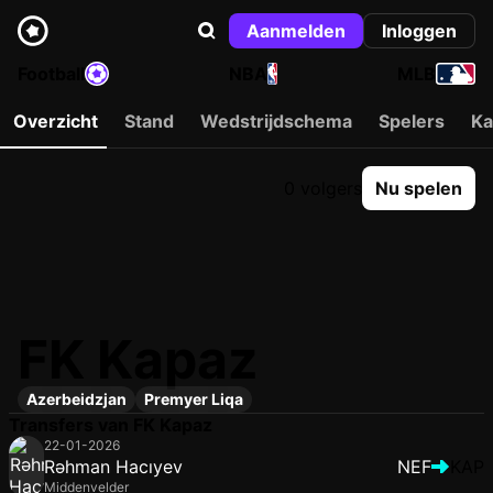
Aanmelden
Inloggen
Football
NBA
MLB
Overzicht
Stand
Wedstrijdschema
Spelers
Ka
0 volgers
Nu spelen
FK Kapaz
Azerbeidzjan
Premyer Liqa
Transfers van FK Kapaz
22-01-2026
Rəhman Hacıyev
NEF
KAP
Middenvelder