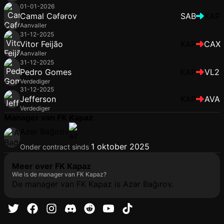
01-01-2026
Camal Cəfərov
SAB
KAP
Aanvaller
31-12-2025
Vitor Feijão
KAP
CAX
Aanvaller
31-12-2025
Pedro Gomes
KAP
VL2
Verdediger
31-12-2025
Jefferson
KAP
AVA
Verdediger
Manager van FK Kapaz
Azər Bağırov
1 oktober 2025
Onder contract sinds
Meer over FK Kapaz
Wie is de manager van FK Kapaz?
De manager van FK Kapaz is Azər Bağırov.