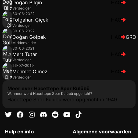
Doğan Bilgin
HAC
Verdediger
30-06-2022
Tolgahan Çiçek
HAC
Verdediger
30-06-2022
Doğan Gölpek
HAC
GRO
Middenvelder
30-06-2021
Mert Tutar
HAC
Verdediger
26-07-2019
Mehmet Ölmez
HAC
Verdediger
Meer over Hacettepe Spor Kulübü
Wanneer werd Hacettepe Spor Kulübü opgericht?
Hacettepe Spor Kulübü werd opgericht in 1949.
Hulp en info
Algemene voorwaarden