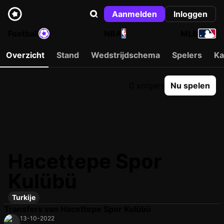
Aanmelden
Inloggen
Football
NBA
MLB
Overzicht
Stand
Wedstrijdschema
Spelers
Ka
0 volgers
Nu spelen
Hacettepe Spor
Kulübü
Turkije
Transfers van Hacettepe Spor Kulübü
13-10-2022