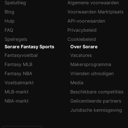
Speluitleg
Algemene voorwaarden
Blog
Voorwaarden Marktplaats
Hulp
API-voorwaarden
FAQ
Privacybeleid
Spelregels
Cookiebeleid
Sorare Fantasy Sports
Over Sorare
Fantasyvoetbal
Vacatures
Fantasy MLB
Makersprogramma
Fantasy NBA
Vrienden uitnodigen
Voetbalmarkt
Media
MLB-markt
Beschikbare competities
NBA-markt
Gelicentieerde partners
Juridische kennisgeving