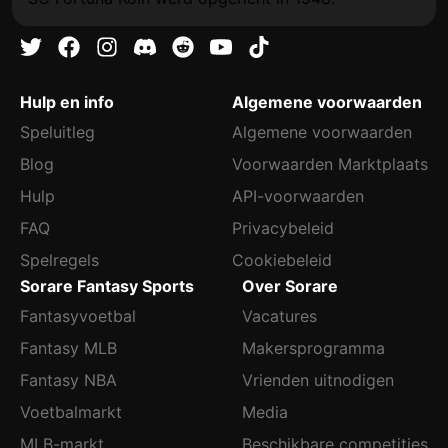
Hulp en info
Algemene voorwaarden
Speluitleg
Algemene voorwaarden
Blog
Voorwaarden Marktplaats
Hulp
API-voorwaarden
FAQ
Privacybeleid
Spelregels
Cookiebeleid
Sorare Fantasy Sports
Over Sorare
Fantasyvoetbal
Vacatures
Fantasy MLB
Makersprogramma
Fantasy NBA
Vrienden uitnodigen
Voetbalmarkt
Media
MLB-markt
Beschikbare competities