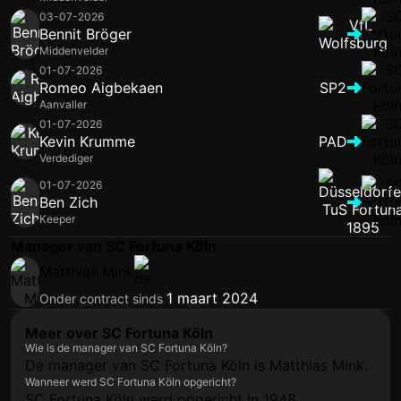
03-07-2026
Bennit Bröger
Middenvelder
01-07-2026
Romeo Aigbekaen
SP2
Aanvaller
01-07-2026
Kevin Krumme
PAD
Verdediger
01-07-2026
Ben Zich
Keeper
Manager van SC Fortuna Köln
Matthias Mink
1 maart 2024
Onder contract sinds
Meer over SC Fortuna Köln
Wie is de manager van SC Fortuna Köln?
De manager van SC Fortuna Köln is Matthias Mink.
Wanneer werd SC Fortuna Köln opgericht?
SC Fortuna Köln werd opgericht in 1948.