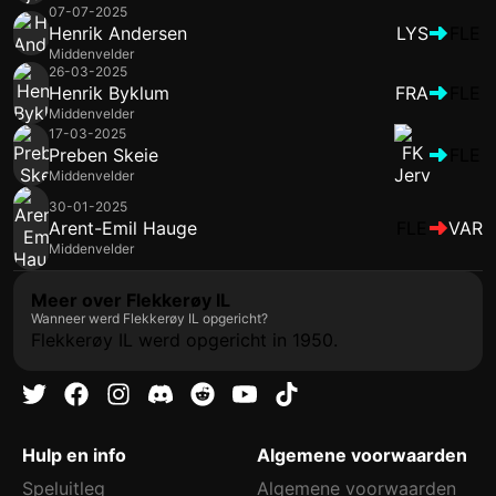
07-07-2025
Henrik Andersen
LYS
FLE
Middenvelder
26-03-2025
Henrik Byklum
FRA
FLE
Middenvelder
17-03-2025
Preben Skeie
FLE
Middenvelder
30-01-2025
Arent-Emil Hauge
FLE
VAR
Middenvelder
Meer over Flekkerøy IL
Wanneer werd Flekkerøy IL opgericht?
Flekkerøy IL werd opgericht in 1950.
Hulp en info
Algemene voorwaarden
Speluitleg
Algemene voorwaarden