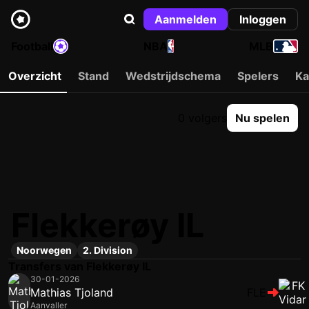
Aanmelden
Inloggen
Football
NBA
MLB
Overzicht
Stand
Wedstrijdschema
Spelers
Ka
0 volgers
Nu spelen
Flekkerøy IL
Noorwegen
2. Division
Transfers van Flekkerøy IL
30-01-2026
Mathias Tjoland
FLE
Aanvaller