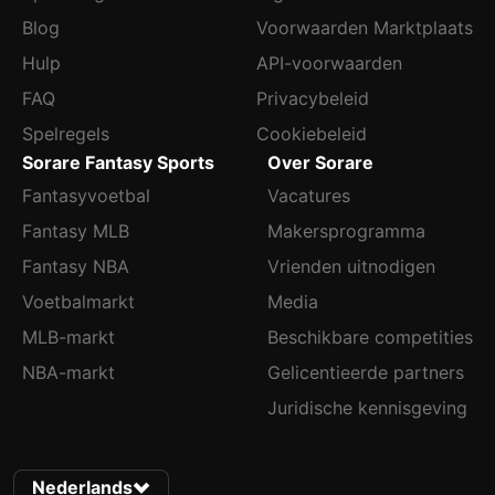
Blog
Voorwaarden Marktplaats
Hulp
API-voorwaarden
FAQ
Privacybeleid
Spelregels
Cookiebeleid
Sorare Fantasy Sports
Over Sorare
Fantasyvoetbal
Vacatures
Fantasy MLB
Makersprogramma
Fantasy NBA
Vrienden uitnodigen
Voetbalmarkt
Media
MLB-markt
Beschikbare competities
NBA-markt
Gelicentieerde partners
Juridische kennisgeving
Nederlands