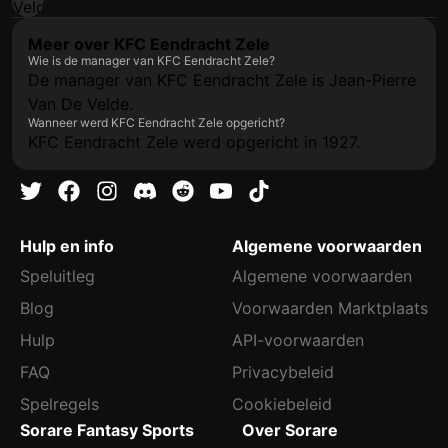
Meer over KFC Eendracht Zele
Wie is de manager van KFC Eendracht Zele?
De manager van KFC Eendracht Zele is Jean-Pierre
Van De Velde.
Wanneer werd KFC Eendracht Zele opgericht?
KFC Eendracht Zele werd opgericht in 1927.
Hulp en info
Algemene voorwaarden
Speluitleg
Algemene voorwaarden
Blog
Voorwaarden Marktplaats
Hulp
API-voorwaarden
FAQ
Privacybeleid
Spelregels
Cookiebeleid
Sorare Fantasy Sports
Over Sorare