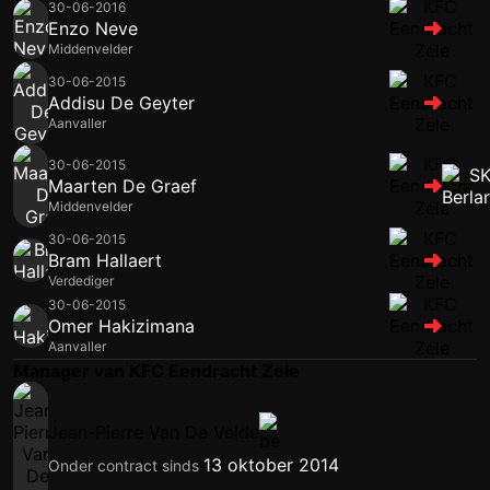
30-06-2016
Enzo Neve
Middenvelder
30-06-2015
Addisu De Geyter
Aanvaller
30-06-2015
Maarten De Graef
Middenvelder
30-06-2015
Bram Hallaert
Verdediger
30-06-2015
Omer Hakizimana
Aanvaller
Manager van KFC Eendracht Zele
Jean-Pierre Van De Velde
13 oktober 2014
Onder contract sinds