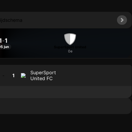
ijdschema
1
-
1
5 jun
SuperSport United
0e
SuperSport
-
1
United FC