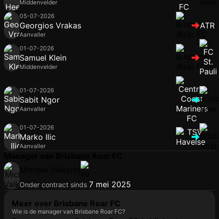
Middenvelder
05-07-2026
Georgios Vrakas
ATR
Aanvaller
01-07-2026
Samuel Klein
Middenvelder
01-07-2026
Sabit Ngor
Aanvaller
01-07-2026
Marko Ilic
Aanvaller
Manager van Brisbane Roar FC
Michael Valkanis
7 mei 2025
Onder contract sinds
Meer over Brisbane Roar FC
Wie is de manager van Brisbane Roar FC?