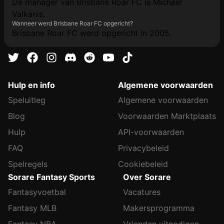
De manager van Brisbane Roar FC is Michael
Valkanis.
Wanneer werd Brisbane Roar FC opgericht?
Brisbane Roar FC werd opgericht in 2005.
Hulp en info
Algemene voorwaarden
Speluitleg
Algemene voorwaarden
Blog
Voorwaarden Marktplaats
Hulp
API-voorwaarden
FAQ
Privacybeleid
Spelregels
Cookiebeleid
Sorare Fantasy Sports
Over Sorare
Fantasyvoetbal
Vacatures
Fantasy MLB
Makersprogramma