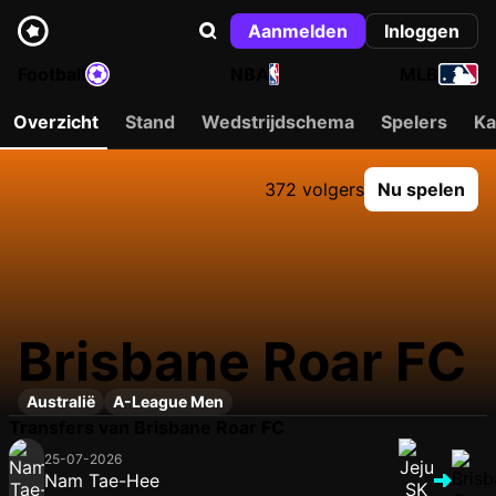
Aanmelden
Inloggen
Football
NBA
MLB
Overzicht
Stand
Wedstrijdschema
Spelers
Ka
372 volgers
Nu spelen
Brisbane Roar FC
Australië
A-League Men
Transfers van Brisbane Roar FC
25-07-2026
Nam Tae-Hee