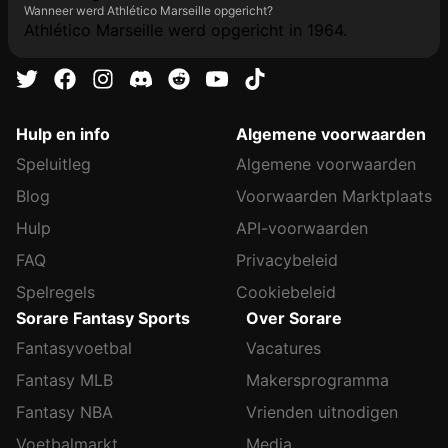
Wanneer werd Athlético Marseille opgericht?
Athlético Marseille werd opgericht in 1964.
Hulp en info
Algemene voorwaarden
Speluitleg
Algemene voorwaarden
Blog
Voorwaarden Marktplaats
Hulp
API-voorwaarden
FAQ
Privacybeleid
Spelregels
Cookiebeleid
Sorare Fantasy Sports
Over Sorare
Fantasyvoetbal
Vacatures
Fantasy MLB
Makersprogramma
Fantasy NBA
Vrienden uitnodigen
Voetbalmarkt
Media