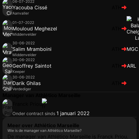
06-07-2022
Yacouba Cissé
ATH
Aanvaller
01-07-2022
Mouloud Meghezel
ATH
Middenvelder
30-06-2022
Salim Mramboini
ATH
MGC
Middenvelder
30-06-2022
Geoffrey Saintot
ATH
ARL
Keeper
30-06-2022
Darik Ghilas
ATH
Verdediger
Manager van Athlético Marseille
Franck Priou
1 januari 2022
Onder contract sinds
Meer over Athlético Marseille
Wie is de manager van Athlético Marseille?
De manager van Athlético Marseille is Franck Priou.