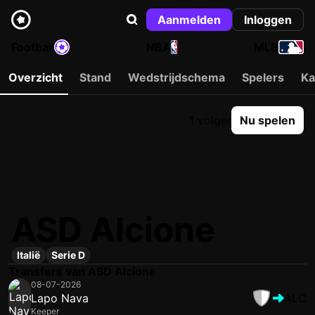
Aanmelden
Inloggen
Football
NBA
MLB
Overzicht
Stand
Wedstrijdschema
Spelers
Ka
1 volger
Nu spelen
ASD Alcione
Italië
Serie D
Transfers van ASD Alcione
08-07-2026
Lapo Nava
ALC
Keeper