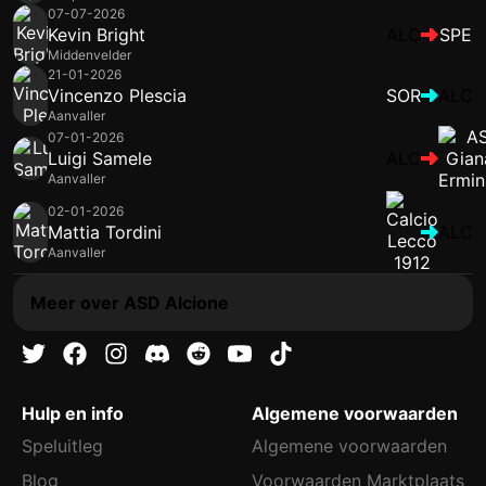
07-07-2026
Kevin Bright
ALC
SPE
Middenvelder
21-01-2026
Vincenzo Plescia
SOR
ALC
Aanvaller
07-01-2026
Luigi Samele
ALC
Aanvaller
02-01-2026
Mattia Tordini
ALC
Aanvaller
Meer over ASD Alcione
Hulp en info
Algemene voorwaarden
Speluitleg
Algemene voorwaarden
Blog
Voorwaarden Marktplaats