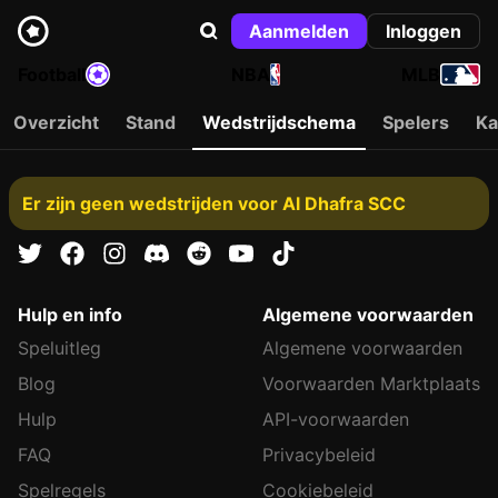
Aanmelden
Inloggen
Football
NBA
MLB
Overzicht
Stand
Wedstrijdschema
Spelers
Ka
Er zijn geen wedstrijden voor Al Dhafra SCC
Hulp en info
Algemene voorwaarden
Speluitleg
Algemene voorwaarden
Blog
Voorwaarden Marktplaats
Hulp
API-voorwaarden
FAQ
Privacybeleid
Spelregels
Cookiebeleid