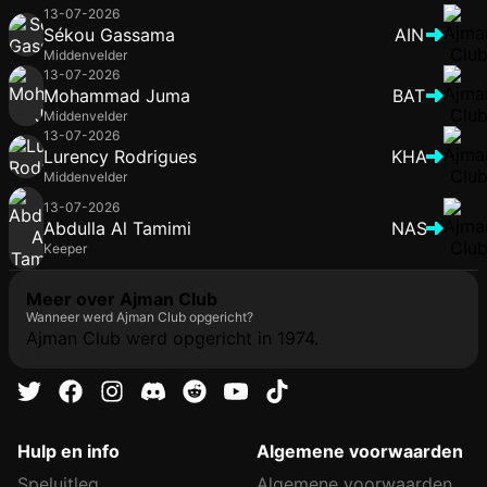
13-07-2026
Sékou Gassama
AIN
Middenvelder
13-07-2026
Mohammad Juma
BAT
Middenvelder
13-07-2026
Lurency Rodrigues
KHA
Middenvelder
13-07-2026
Abdulla Al Tamimi
NAS
Keeper
Meer over Ajman Club
Wanneer werd Ajman Club opgericht?
Ajman Club werd opgericht in 1974.
Hulp en info
Algemene voorwaarden
Speluitleg
Algemene voorwaarden