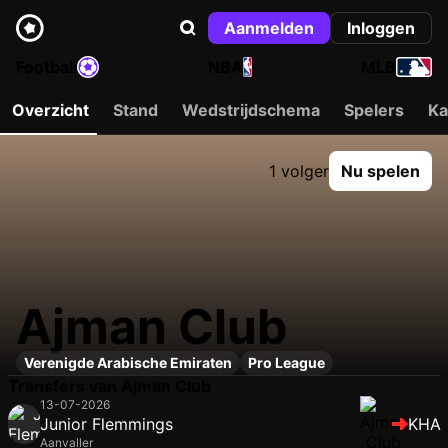
Aanmelden
Inloggen
Football
NBA
MLB
Overzicht
Stand
Wedstrijdschema
Spelers
Ka
1 volger
Nu spelen
Ajman Club
Verenigde Arabische Emiraten
Pro League
Transfers van Ajman Club
13-07-2026
Junior Flemmings
KHA
Aanvaller