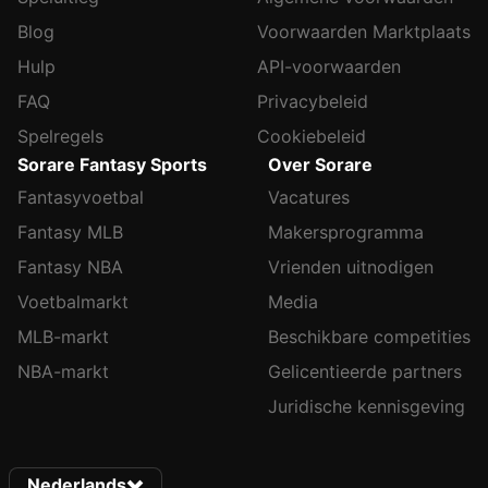
Blog
Voorwaarden Marktplaats
Hulp
API-voorwaarden
FAQ
Privacybeleid
Spelregels
Cookiebeleid
Sorare Fantasy Sports
Over Sorare
Fantasyvoetbal
Vacatures
Fantasy MLB
Makersprogramma
Fantasy NBA
Vrienden uitnodigen
Voetbalmarkt
Media
MLB-markt
Beschikbare competities
NBA-markt
Gelicentieerde partners
Juridische kennisgeving
Nederlands