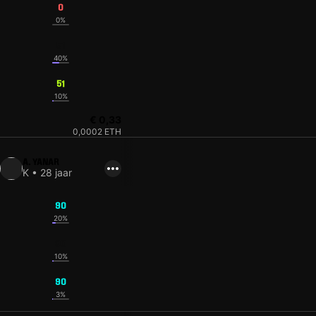
0
0%
51
40%
51
10%
€ 0,33
0,0002 ETH
A. YANAR
K • 28 jaar
90
20%
90
10%
90
3%