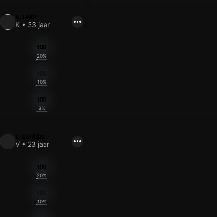
A. LINDE
K • 33 jaar
100
20%
100
10%
100
3%
E. BAYRAM
V • 23 jaar
100
20%
100
10%