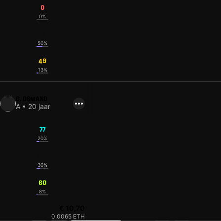
0
0%
49
50%
49
13%
C. OSMAND
A • 20 jaar
77
20%
60
30%
60
8%
€ 10,70
0,0065 ETH