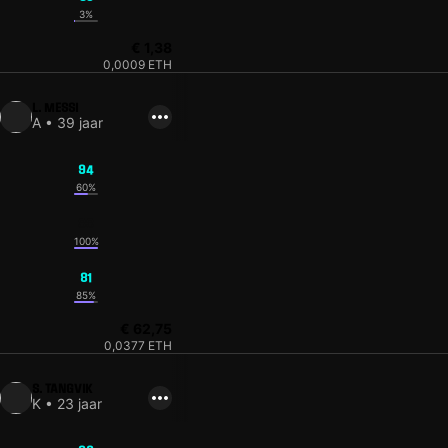
3%
€ 1,38
0,0009 ETH
L. MESSI
A • 39 jaar
94
60%
83
100%
81
85%
€ 62,75
0,0377 ETH
S. TANGVIK
K • 23 jaar