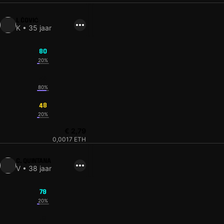
I. ČOVIĆ
K • 35 jaar
80
20%
48
80%
48
20%
€ 2,79
0,0017 ETH
C. QUINTANA
V • 38 jaar
79
20%
79