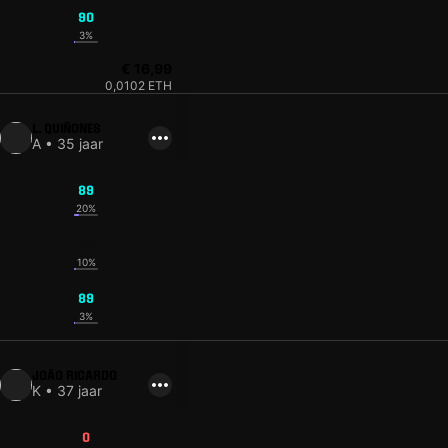
90
3%
€ 16,99
0,0102 ETH
L. QUIÑONES
A • 35 jaar
89
20%
89
10%
89
3%
JOÃO RICARDO
K • 37 jaar
0