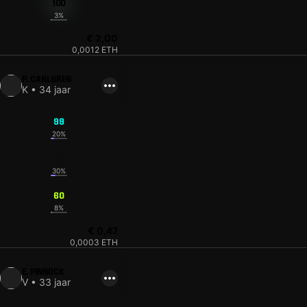
100
3%
€ 2,00
0,0012 ETH
P. CARLGREN
K • 34 jaar
99
20%
60
30%
60
8%
€ 0,47
0,0003 ETH
E. PINNOCK
V • 33 jaar