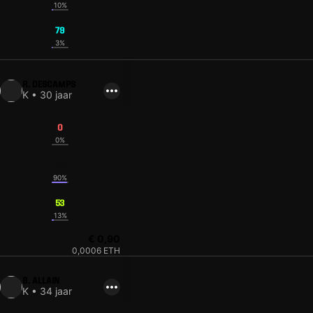
10%
79
3%
R. DESCAMPS
K • 30 jaar
0
0%
56
90%
53
13%
€ 0,90
0,0006 ETH
B. ALLAIN
K • 34 jaar