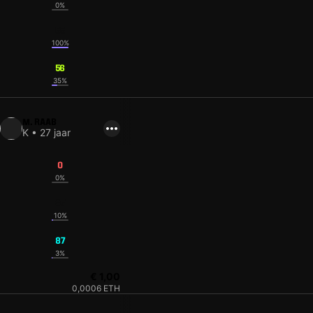
0%
55
100%
56
35%
M. RAAB
K • 27 jaar
0
0%
87
10%
87
3%
€ 1,00
0,0006 ETH