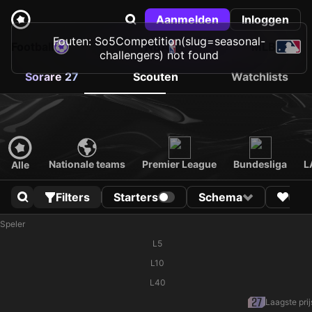
Aanmelden
Inloggen
Fouten: So5Competition(slug=seasonal-
Football
NBA
MLB
challengers) not found
Sorare 27
Scouten
Watchlists
Nationale teams
Premier League
Bundesliga
L
Alle
Filters
Starters
Schema
Speler
L5
L10
L40
Laagste prij