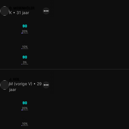
D. MESENHÖLER
K • 31 jaar
90
20%
90
10%
90
3%
J. HEIL
M (vorige V) • 29
jaar
90
20%
90
10%