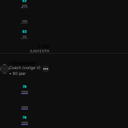
82
20%
82
10%
82
3%
€ 1,93
0,0012 ETH
F. BECKENBAUER
Coach (vorige V)
• 80 jaar
79
100%
80
100%
78
100%