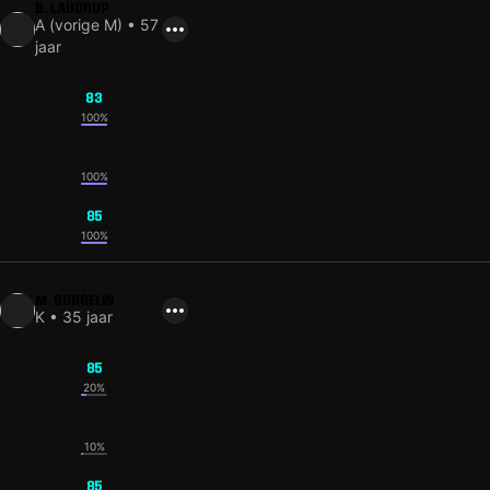
B. LAUDRUP
A (vorige M) • 57
jaar
83
100%
84
100%
85
100%
M. GORGELIN
K • 35 jaar
85
20%
85
10%
85