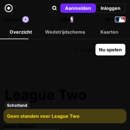
Aanmelden
Inloggen
Football
NBA
MLB
Overzicht
Wedstrijdschema
Kaarten
0 volgers
Nu spelen
League Two
Schotland
Geen standen voor League Two
Beste spelers