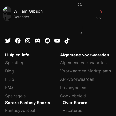
0%
William Gibson
0
Defender
0%
0
0%
Hulp en info
Algemene voorwaarden
Speluitleg
Algemene voorwaarden
Blog
Voorwaarden Marktplaats
Hulp
API-voorwaarden
FAQ
Privacybeleid
Spelregels
Cookiebeleid
Sorare Fantasy Sports
Over Sorare
Fantasyvoetbal
Vacatures