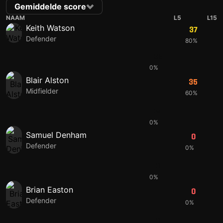
Gemiddelde score
NAAM
L5
L15
Keith Watson
37
Defender
80%
33
0%
Blair Alston
35
Midfielder
60%
35
0%
Samuel Denham
0
Defender
0%
0
0%
Brian Easton
0
Defender
0%
0