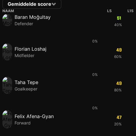
Gemiddelde score
NAAM
L5
L15
Baran Moğultay
51
Defender
40%
43
0%
Florian Loshaj
49
Midfielder
60%
54
0%
Taha Tepe
49
Goalkeeper
80%
45
0%
Felix Afena-Gyan
47
Forward
20%
47