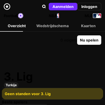
Aanmelden
Inloggen
Football
NBA
MLB
Overzicht
Wedstrijdschema
Kaarten
0 volgers
Nu spelen
3. Lig
Turkije
Geen standen voor 3. Lig
Beste spelers