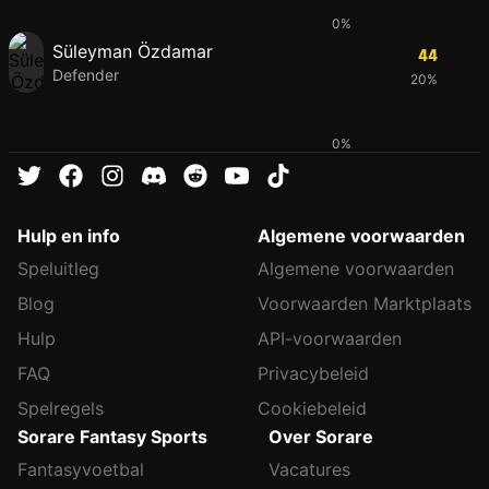
0%
Süleyman Özdamar
44
Defender
20%
44
0%
Hulp en info
Algemene voorwaarden
Speluitleg
Algemene voorwaarden
Blog
Voorwaarden Marktplaats
Hulp
API-voorwaarden
FAQ
Privacybeleid
Spelregels
Cookiebeleid
Sorare Fantasy Sports
Over Sorare
Fantasyvoetbal
Vacatures