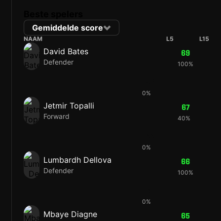
Beste spelers
Gemiddelde score
NAAM
L5
L15
David Bates
69
Defender
100%
58
0%
Jetmir Topalli
67
Forward
40%
44
0%
Lumbardh Dellova
66
Defender
100%
60
0%
Mbaye Diagne
65