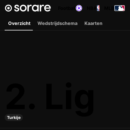
Football
NBA
MLB
Overzicht
Wedstrijdschema
Kaarten
2. Lig
Turkije