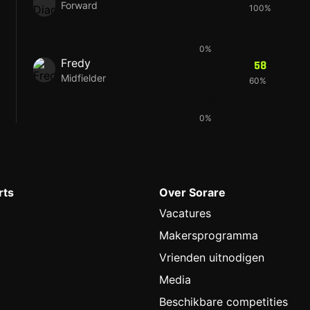
Forward
100%
60
0%
Fredy
58
Midfielder
60%
58
0%
rts
Over Sorare
Vacatures
Makersprogramma
Vrienden uitnodigen
Media
Beschikbare competities