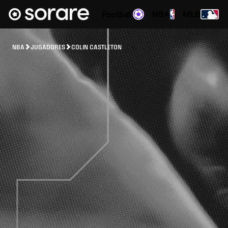
Football
NBA
MLB
NBA
JUGADORES
COLIN CASTLETON