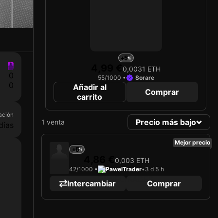
+5
4,99 €
0,0031 ETH
0
55/1000 •
Sorare
0
Añadir al
Comprar
carrito
ación
Precio más bajo
1 venta
días
Mejor precio
+5
4,86 €
0,003 ETH
42/1000 •
PawelTrader
•
3 d 5 h
Intercambiar
Comprar