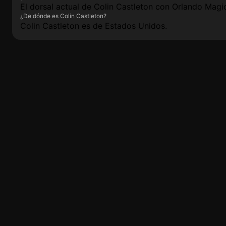
El dorsal actual de Colin Castleton con Orlando Magic
¿De dónde es Colin Castleton?
Colin Castleton es de Estados Unidos.