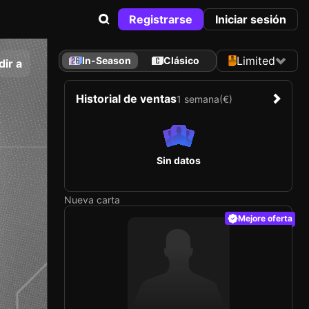
Registrarse
Iniciar sesión
Limited
In-Season
Clásico
ir a
Historial de ventas
1 semana
(€)
Sin datos
Nueva carta
Mejore oferta