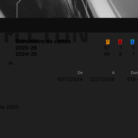
STLETON
Suministro de cartas
2025-26
57
1
1
2024-25
49
9
1
De
A
Dur
10/11/2024
22/7/2026
619 
 de 2000.