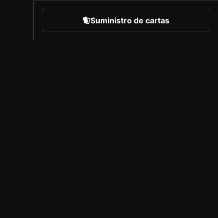
Suministro de cartas
eportes
Acerca de Sorare
Empleo
Programa de creadores
Invitar a amigos
l
Prensa
B
Cobertura
A
Socios con licencia
Aviso legal