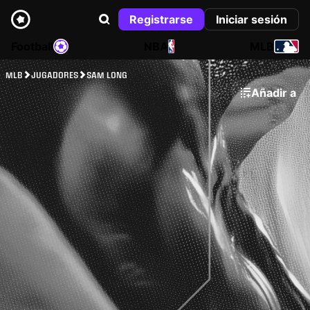
Registrarse
Iniciar sesión
Football
NBA
MLB
MLB
JUGADORES
SAM LONG
Añadir a