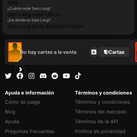
1995.
¿Cuánto mide Sam Long?
Sam Long mide 1,85 m.
¿De dónde es Sam Long?
Sam Long es de Estados Unidos.
No hay cartas a la venta
Cartas
Ayuda e información
Términos y condiciones
Cómo se juega
Términos y condiciones
Blog
Términos del mercado
Ayuda
Términos de la API
Preguntas frecuentes
Política de privacidad