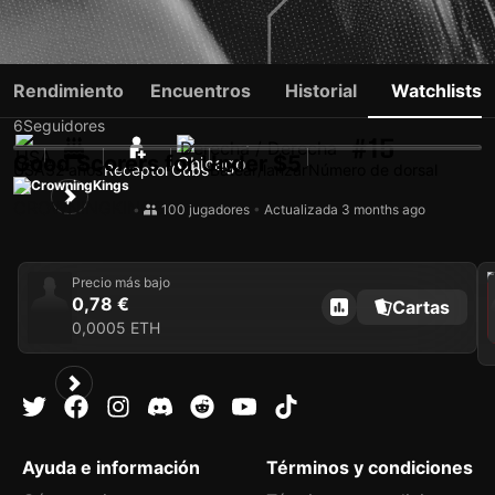
CARSON KELLY
Rendimiento
Encuentros
Historial
Watchlists
6
Seguidores
#15
Derecha / Derecha
Good Scorers for Under $5
USA
32 años
Receptor
Cubs
Batear/lanzar
Número de dorsal
CrowningKings
•
100 jugadores
•
Actualizada 3 months ago
202
Precio más bajo
0,78 €
Cartas
0,0005 ETH
Ayuda e información
Términos y condiciones