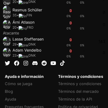
20
•
DNK
0%
0%
Rasmus Schüller
0
0
0
35
•
FIN
0%
0%
Árni Atlason
0
0
0
20
•
FRO
0%
0%
Atacante
Lasse Steffensen
0
0
143
29
•
DNK
0%
0%
Adam Vendelbo
0
33
0
23
•
DNK
0%
0%
Ayuda e información
Términos y condiciones
Cómo se juega
Términos y condiciones
Blog
Términos del mercado
Ayuda
Términos de la API
Preguntas frecuentes
Política de privacidad