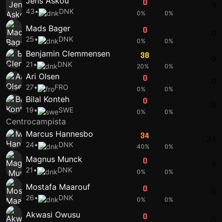
Jens Askou
0
0
1
43
•
DNK
0%
0%
Mads Bager
0
0
0
25
•
DNK
0%
0%
Benjamin Clemmensen
38
38
0
21
•
DNK
20%
0%
Ari Olsen
0
0
0
27
•
FRO
0%
0%
Bilal Konteh
0
0
0
19
•
SWE
0%
0%
Centrocampista
Marcus Hannesbo
34
34
34
24
•
DNK
40%
0%
Magnus Munck
0
33
9
21
•
DNK
0%
0%
Mostafa Maarouf
0
0
0
26
•
DNK
0%
0%
Akwasi Owusu
0
0
0