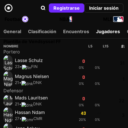
Registrarse
Iniciar sesión
Football
NBA
MLB
General
Clasificación
Encuentros
Jugadores
Plantilla de Vendsyssel FF
NOMBRE
L5
L15
Portero
Lasse Schulz
0
0
31
23
•
FIN
0%
0%
Magnus Nielsen
0
0
1
21
•
DNK
0%
0%
Defensor
Mads Lauritsen
0
0
22
21
•
DNK
0%
0%
Hassan Ndam
43
44
3
27
•
CMR
20%
0%