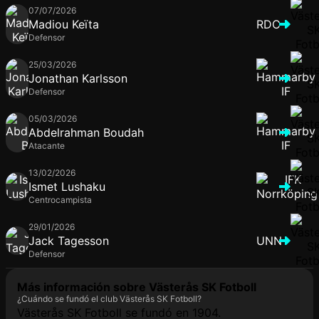
07/07/2026
Madiou Keïta
RDC
Defensor
25/03/2026
Jonathan Karlsson
Defensor
05/03/2026
Abdelrahman Boudah
Atacante
13/02/2026
Ismet Lushaku
Centrocampista
29/01/2026
Jack Tagesson
UNN
Defensor
Más información sobre Västerås SK Fotboll
¿Cuándo se fundó el club Västerås SK Fotboll?
Västerås SK Fotboll se fundó en 1904.