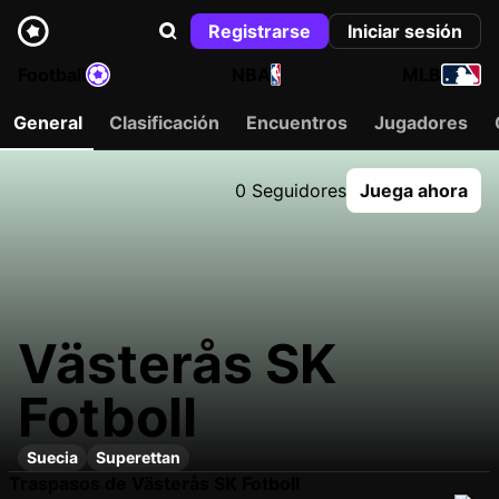
Registrarse
Iniciar sesión
Football
NBA
MLB
General
Clasificación
Encuentros
Jugadores
0 Seguidores
Juega ahora
Västerås SK
Fotboll
Suecia
Superettan
Traspasos de Västerås SK Fotboll