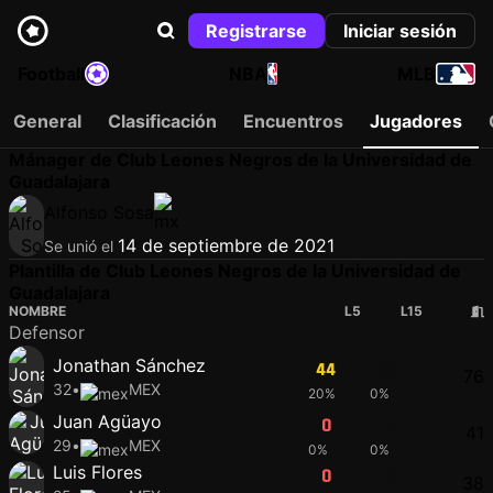
Registrarse
Iniciar sesión
Football
NBA
MLB
General
Clasificación
Encuentros
Jugadores
Mánager de Club Leones Negros de la Universidad de
Guadalajara
Alfonso Sosa
14 de septiembre de 2021
Se unió el
Plantilla de Club Leones Negros de la Universidad de
Guadalajara
NOMBRE
L5
L15
Defensor
Jonathan Sánchez
44
34
76
32
•
MEX
20%
0%
Juan Agüayo
0
0
41
29
•
MEX
0%
0%
Luis Flores
0
0
38