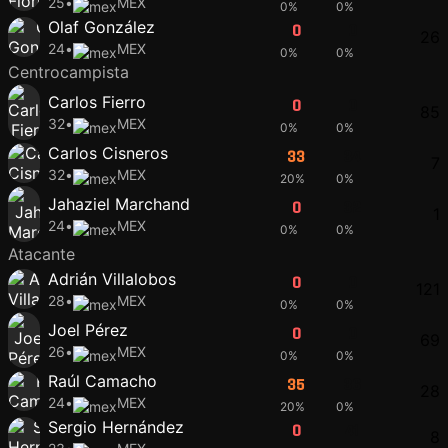
25
•
MEX
0%
0%
Olaf González
0
0
26
24
•
MEX
0%
0%
Centrocampista
Carlos Fierro
0
0
85
32
•
MEX
0%
0%
Carlos Cisneros
33
34
7
32
•
MEX
20%
0%
Jahaziel Marchand
0
32
1
24
•
MEX
0%
0%
Atacante
Adrián Villalobos
0
0
121
28
•
MEX
0%
0%
Joel Pérez
0
0
69
26
•
MEX
0%
0%
Raúl Camacho
35
36
28
24
•
MEX
20%
0%
Sergio Hernández
0
41
8