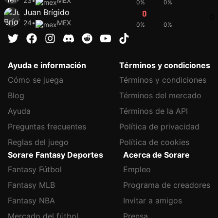
23
•
MEX
0%
0%
Juan Brígido
0
38
0
24
•
MEX
0%
0%
Ayuda e información
Términos y condiciones
Cómo se juega
Términos y condiciones
Blog
Términos del mercado
Ayuda
Términos de la API
Preguntas frecuentes
Política de privacidad
Reglas del juego
Política de cookies
Sorare Fantasy Deportes
Acerca de Sorare
Fantasy Fútbol
Empleo
Fantasy MLB
Programa de creadores
Fantasy NBA
Invitar a amigos
Mercado del fútbol
Prensa