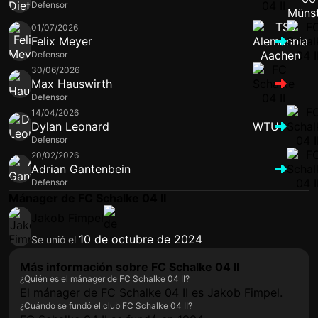
Defensor
01/07/2026
Felix Meyer
Defensor
30/06/2026
Max Hauswirth
Defensor
14/04/2026
Dylan Leonard
WTU
Defensor
20/02/2026
Adrian Gantenbein
Defensor
Mánager de FC Schalke 04 II
Jakob Fimpel
10 de octubre de 2024
Se unió el
Más información sobre FC Schalke 04 II
¿Quién es el mánager de FC Schalke 04 II?
El mánager de FC Schalke 04 II es Jakob Fimpel.
¿Cuándo se fundó el club FC Schalke 04 II?