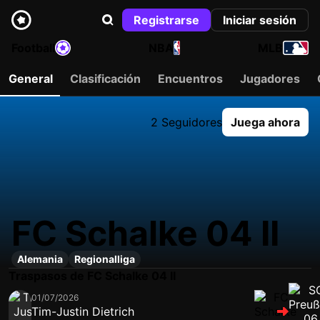
Registrarse
Iniciar sesión
Football
NBA
MLB
General
Clasificación
Encuentros
Jugadores
2 Seguidores
Juega ahora
FC Schalke 04 II
Alemania
Regionalliga
Traspasos de FC Schalke 04 II
01/07/2026
Tim-Justin Dietrich