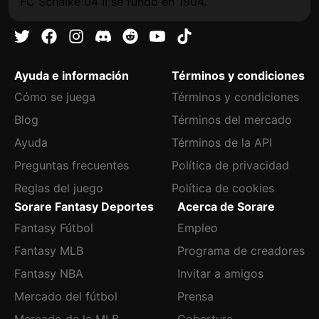
FC Schalke 04 II se fundó en 1904.
Ayuda e información
Términos y condiciones
Cómo se juega
Términos y condiciones
Blog
Términos del mercado
Ayuda
Términos de la API
Preguntas frecuentes
Política de privacidad
Reglas del juego
Política de cookies
Sorare Fantasy Deportes
Acerca de Sorare
Fantasy Fútbol
Empleo
Fantasy MLB
Programa de creadores
Fantasy NBA
Invitar a amigos
Mercado del fútbol
Prensa