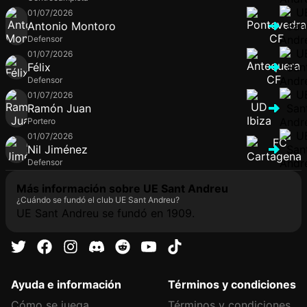
01/07/2026
Antonio Montoro
Defensor
01/07/2026
Félix
Defensor
01/07/2026
Ramón Juan
Portero
01/07/2026
Nil Jiménez
Defensor
Más información sobre UE Sant Andreu
¿Cuándo se fundó el club UE Sant Andreu?
UE Sant Andreu se fundó en 1909.
Ayuda e información
Términos y condiciones
Cómo se juega
Términos y condiciones