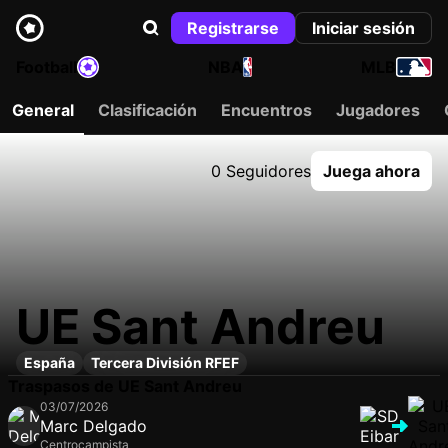
Registrarse
Iniciar sesión
Football
NBA
MLB
General
Clasificación
Encuentros
Jugadores
0 Seguidores
Juega ahora
UE Sant Andreu
España
Tercera División RFEF
Traspasos de UE Sant Andreu
03/07/2026
Marc Delgado
Centrocampista