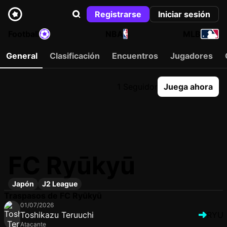
Registrarse
Iniciar sesión
Football
NBA
MLB
General
Clasificación
Encuentros
Jugadores
1 Seguidor
Juega ahora
FC Ryūkyū
Japón
J2 League
Traspasos de FC Ryūkyū
01/07/2026
Toshikazu Teruuchi
RYU
Atacante