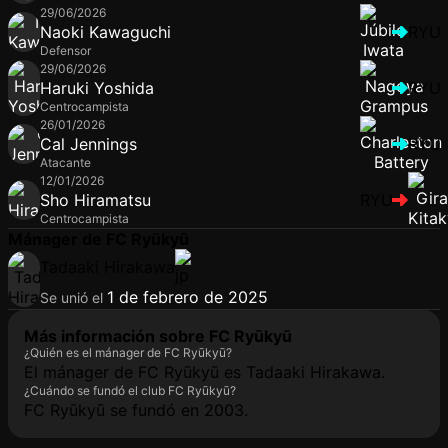
29/06/2026
Naoki Kawaguchi
RYU
Defensor
29/06/2026
Haruki Yoshida
RYU
Centrocampista
26/01/2026
Cal Jennings
RYU
Atacante
12/01/2026
Sho Hiramatsu
RYU
Centrocampista
Mánager de FC Ryūkyū
Tadaaki Hirakawa
1 de febrero de 2025
Se unió el
Más información sobre FC Ryūkyū
¿Quién es el mánager de FC Ryūkyū?
El mánager de FC Ryūkyū es Tadaaki Hirakawa.
¿Cuándo se fundó el club FC Ryūkyū?
FC Ryūkyū se fundó en 2003.