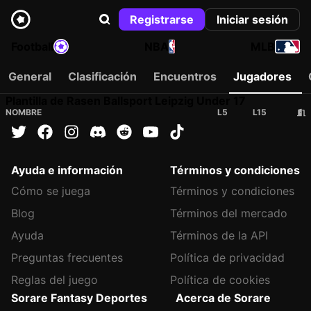
Registrarse
Iniciar sesión
Football
NBA
MLB
General
Clasificación
Encuentros
Jugadores
Plantilla de Rasen Ballsport Leipzig Under 17
NOMBRE
L5
L15
Ayuda e información
Términos y condiciones
Cómo se juega
Términos y condiciones
Blog
Términos del mercado
Ayuda
Términos de la API
Preguntas frecuentes
Política de privacidad
Reglas del juego
Política de cookies
Sorare Fantasy Deportes
Acerca de Sorare