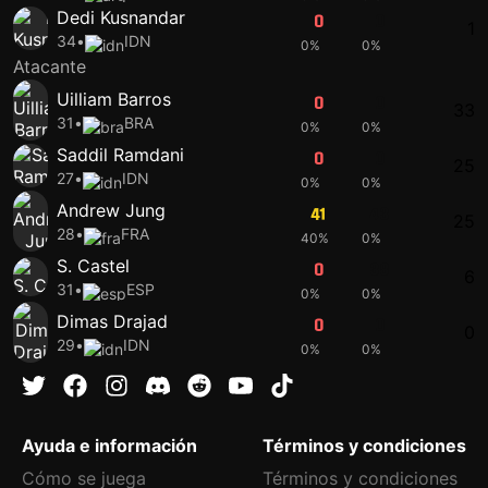
Dedi Kusnandar
0
0
1
34
•
IDN
0%
0%
Atacante
Uilliam Barros
0
0
33
31
•
BRA
0%
0%
Saddil Ramdani
0
0
25
27
•
IDN
0%
0%
Andrew Jung
41
43
25
28
•
FRA
40%
0%
S. Castel
0
38
6
31
•
ESP
0%
0%
Dimas Drajad
0
0
0
29
•
IDN
0%
0%
Ayuda e información
Términos y condiciones
Cómo se juega
Términos y condiciones