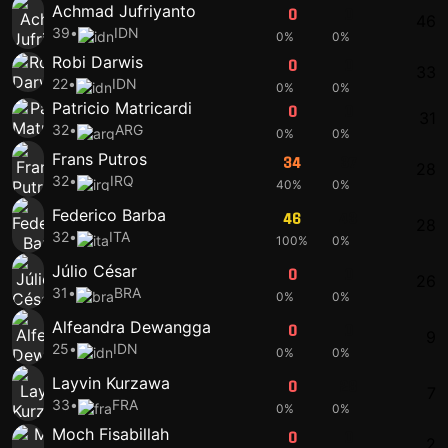
Achmad Jufriyanto
0
0
46
39
•
IDN
0%
0%
Robi Darwis
0
0
33
22
•
IDN
0%
0%
Patricio Matricardi
0
0
31
32
•
ARG
0%
0%
Frans Putros
34
37
28
32
•
IRQ
40%
0%
Federico Barba
46
43
28
32
•
ITA
100%
0%
Júlio César
0
0
26
31
•
BRA
0%
0%
Alfeandra Dewangga
0
0
9
25
•
IDN
0%
0%
Layvin Kurzawa
0
28
7
33
•
FRA
0%
0%
Moch Fisabillah
0
0
2