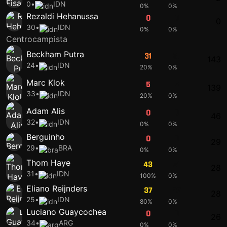
0
•
IDN
0%
0%
Rezaldi Hehanussa
0
0
0
30
•
IDN
0%
0%
Centrocampista
Beckham Putra
31
31
143
24
•
IDN
20%
0%
Marc Klok
5
5
139
33
•
IDN
20%
0%
Adam Alis
0
0
46
32
•
IDN
0%
0%
Berguinho
0
0
29
29
•
BRA
0%
0%
Thom Haye
43
51
28
31
•
IDN
100%
0%
Eliano Reijnders
37
37
28
25
•
IDN
80%
0%
Luciano Guaycochea
0
0
26
34
•
ARG
0%
0%