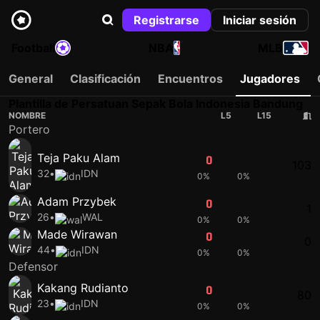
Registrarse
Iniciar sesión
Football
NBA
MLB
General
Clasificación
Encuentros
Jugadores
Plantilla de Persatuan Sepak Bola Indonesia Bandung
NOMBRE
L5
L15
Portero
Teja Paku Alam
0
0
103
32
•
IDN
0%
0%
Adam Przybek
0
0
1
26
•
WAL
0%
0%
Made Wirawan
0
0
0
44
•
IDN
0%
0%
Defensor
Kakang Rudianto
0
0
80
23
•
IDN
0%
0%