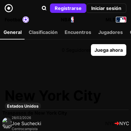
Registrarse
Iniciar sesión
Football
NBA
MLB
General
Clasificación
Encuentros
Jugadores
0 Seguidores
Juega ahora
New York City
Estados Unidos
Traspasos de New York City
28/02/2026
Joe Suchecki
NYC
NYC
Centrocampista