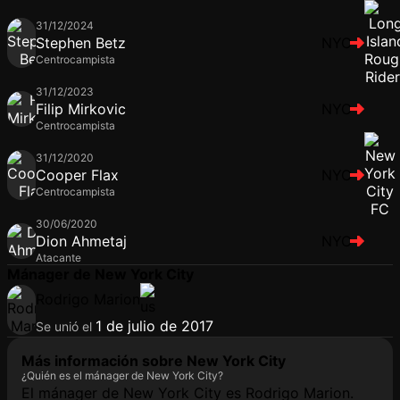
31/12/2024
Stephen Betz
NYC
Centrocampista
31/12/2023
Filip Mirkovic
NYC
Centrocampista
31/12/2020
Cooper Flax
NYC
Centrocampista
30/06/2020
Dion Ahmetaj
NYC
Atacante
Mánager de New York City
Rodrigo Marion
1 de julio de 2017
Se unió el
Más información sobre New York City
¿Quién es el mánager de New York City?
El mánager de New York City es Rodrigo Marion.