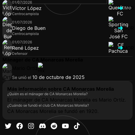
01/07/2026
Víctor López
MOR
Centrocampista
01/07/2026
Diego de Buen
MOR
Centrocampista
01/07/2026
René López
MOR
Defensor
Mánager de CA Monarcas Morelia
Mario Ortíz
10 de octubre de 2025
Se unió el
Más información sobre CA Monarcas Morelia
¿Quién es el mánager de CA Monarcas Morelia?
El mánager de CA Monarcas Morelia es Mario Ortíz.
¿Cuándo se fundó el club CA Monarcas Morelia?
CA Monarcas Morelia se fundó en 1920.