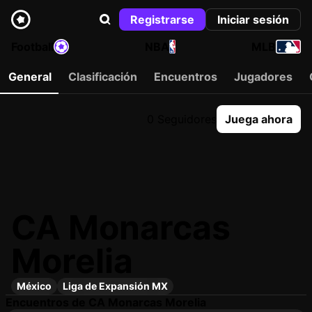
Registrarse
Iniciar sesión
Football
NBA
MLB
General
Clasificación
Encuentros
Jugadores
0 Seguidores
Juega ahora
CA Monarcas
Morelia
México
Liga de Expansión MX
Encuentros de CA Monarcas Morelia