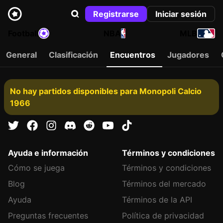
Registrarse
Iniciar sesión
Football
NBA
MLB
General
Clasificación
Encuentros
Jugadores
No hay partidos disponibles para Monopoli Calcio
1966
Ayuda e información
Términos y condiciones
Cómo se juega
Términos y condiciones
Blog
Términos del mercado
Ayuda
Términos de la API
Preguntas frecuentes
Política de privacidad