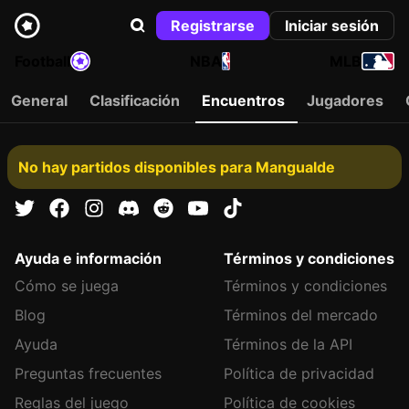
Registrarse
Iniciar sesión
Football
NBA
MLB
General
Clasificación
Encuentros
Jugadores
No hay partidos disponibles para Mangualde
Ayuda e información
Términos y condiciones
Cómo se juega
Términos y condiciones
Blog
Términos del mercado
Ayuda
Términos de la API
Preguntas frecuentes
Política de privacidad
Reglas del juego
Política de cookies