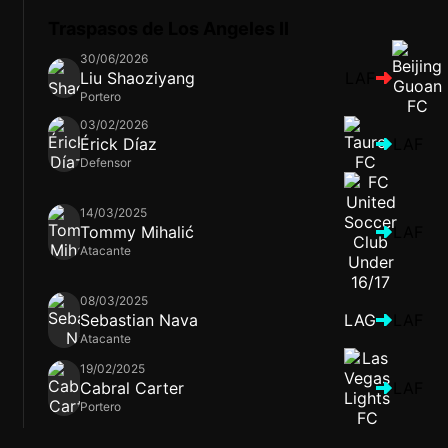
Traspasos de Los Angeles II
30/06/2026
Liu Shaoziyang
LAF
Portero
03/02/2026
Érick Díaz
LAF
Defensor
14/03/2025
Tommy Mihalić
LAF
Atacante
08/03/2025
Sebastian Nava
LAG
LAF
Atacante
19/02/2025
Cabral Carter
LAF
Portero