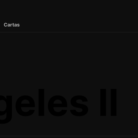
Cartas
eles II