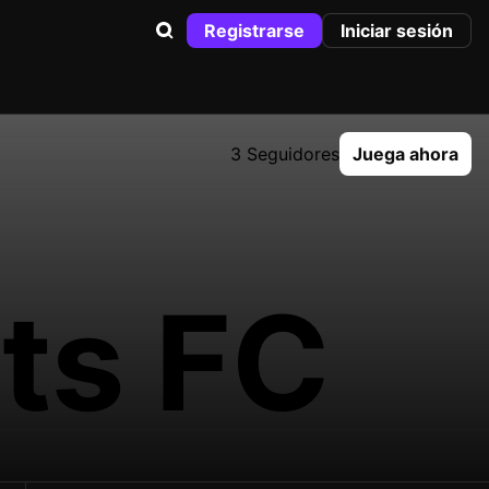
Registrarse
Iniciar sesión
3 Seguidores
Juega ahora
ts FC