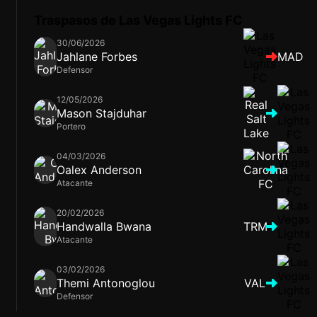
Traspasos de Las Vegas Lights FC
30/06/2026
Jahlane Forbes
MAD
Defensor
12/05/2026
Mason Stajduhar
Portero
04/03/2026
Oalex Anderson
Atacante
20/02/2026
Handwalla Bwana
TRM
Atacante
03/02/2026
Themi Antonoglou
VAL
Defensor