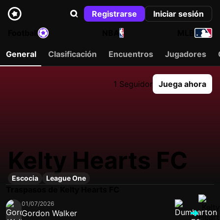
Registrarse
Iniciar sesión
Football
NBA
MLB
General
Clasificación
Encuentros
Jugadores
1 Seguidor
Juega ahora
Kelty Hearts FC
Escocia
League One
Traspasos de Kelty Hearts FC
01/07/2026
Gordon Walker