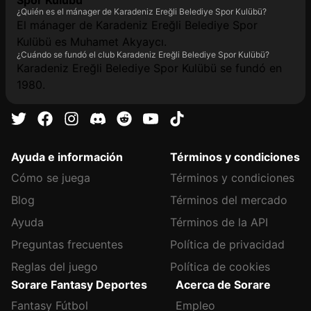
Spor Kulübü
¿Quién es el mánager de Karadeniz Ereğli Belediye Spor Kulübü?
El mánager de Karadeniz Ereğli Belediye Spor
Kulübü es Muhamet Akyaycı.
¿Cuándo se fundó el club Karadeniz Ereğli Belediye Spor Kulübü?
Karadeniz Ereğli Belediye Spor Kulübü se fundó en
1980.
Ayuda e información
Términos y condiciones
Cómo se juega
Términos y condiciones
Blog
Términos del mercado
Ayuda
Términos de la API
Preguntas frecuentes
Política de privacidad
Reglas del juego
Política de cookies
Sorare Fantasy Deportes
Acerca de Sorare
Fantasy Fútbol
Empleo