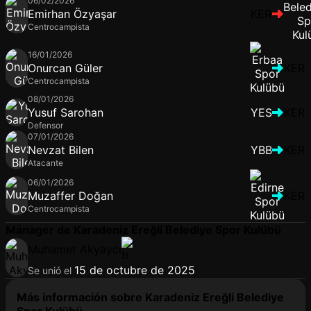
06/02/2026
Emirhan Özyaşar
KER
Centrocampista
16/01/2026
Onurcan Güler
KER
Centrocampista
08/01/2026
Yusuf Sarohan
YES
KER
Defensor
07/01/2026
Nevzat Bilen
YBB
KER
Atacante
06/01/2026
Muzaffer Doğan
KER
Centrocampista
Mánager de Karadeniz Ereğli Belediye Spor Kulübü
Muhamet Akyaycı
15 de octubre de 2025
Se unió el
Más información sobre Karadeniz Ereğli Belediye