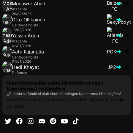
Mosawer Ahadi
HIF
Atacante
26/02/2026
Otto Ollikainen
HIF
Centrocampista
16/02/2026
Yassin Adam
HIF
Atacante
01/01/2026
Aatu Kujanpää
PGK
HIF
Centrocampista
01/01/2026
Hedi Khayat
JP2
HIF
Defensor
Más información sobre Idrottsföreningen
Kamraterna i Helsingfors
¿Cuándo se fundó el club Idrottsföreningen Kamraterna i Helsingfors?
Idrottsföreningen Kamraterna i Helsingfors se fundó
en 1897.