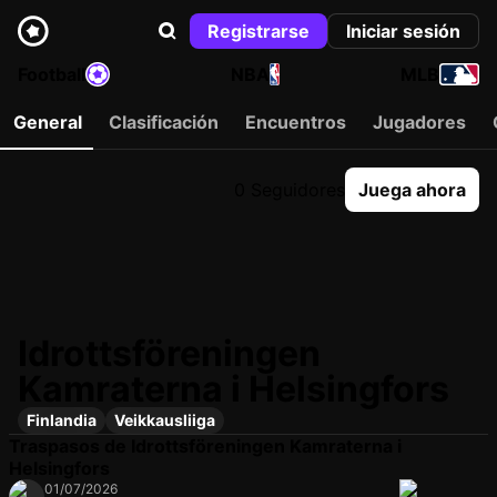
Registrarse
Iniciar sesión
Football
NBA
MLB
General
Clasificación
Encuentros
Jugadores
0 Seguidores
Juega ahora
Idrottsföreningen
Kamraterna i Helsingfors
Finlandia
Veikkausliiga
Traspasos de Idrottsföreningen Kamraterna i
Helsingfors
01/07/2026