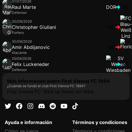
01/07/2026
Raul Marte
DOR
VIE
Defensor
30/06/2026
Christopher Giuliani
VIE
Portero
30/06/2026
Amir Abdijanovic
VIE
Atacante
25/06/2026
Felix Luckeneder
VIE
Defensor
Más información sobre First Vienna FC 1894
¿Cuándo se fundó el club First Vienna FC 1894?
First Vienna FC 1894 se fundó en 1894.
Ayuda e información
Términos y condiciones
Cómo se juega
Términos y condiciones