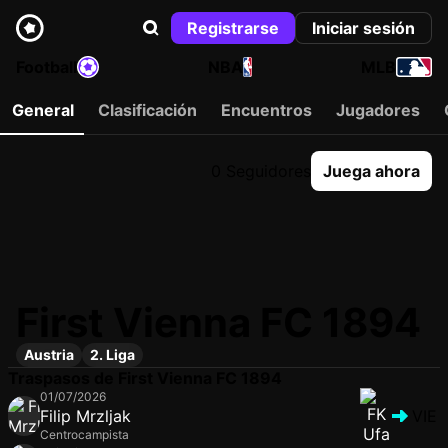
Registrarse
Iniciar sesión
Football
NBA
MLB
General
Clasificación
Encuentros
Jugadores
0 Seguidores
Juega ahora
First Vienna FC 1894
Austria
2. Liga
Traspasos de First Vienna FC 1894
01/07/2026
Filip Mrzljak
VIE
Centrocampista