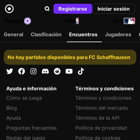
Registrarse
Iniciar sesión
Football
NBA
MLB
General
Clasificación
Encuentros
Jugadores
No hay partidos disponibles para FC Schaffhausen
Ayuda e información
Términos y condiciones
Cómo se juega
Términos y condiciones
Blog
Términos del mercado
Ayuda
Términos de la API
Preguntas frecuentes
Política de privacidad
Reglas del juego
Política de cookies