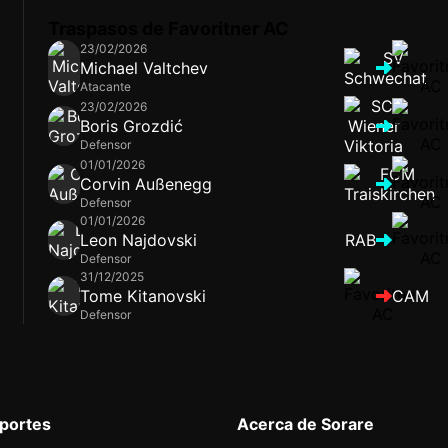
Traspasos de Favoritner AC
23/02/2026
Michael Valtchev
Atacante
23/02/2026
Boris Grozdić
Defensor
01/01/2026
Corvin Außenegg
Defensor
01/01/2026
Leon Najdovski
RAB
Defensor
31/12/2025
Tome Kitanovski
CAM
Defensor
eportes
Acerca de Sorare