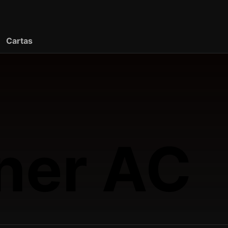
Cartas
tner AC