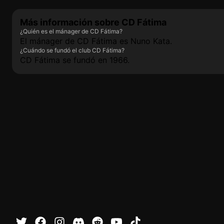
Más información sobre CD Fátima
¿Quién es el mánager de CD Fátima?
El mánager de CD Fátima es Nuno Kata.
¿Cuándo se fundó el club CD Fátima?
CD Fátima se fundó en 1966.