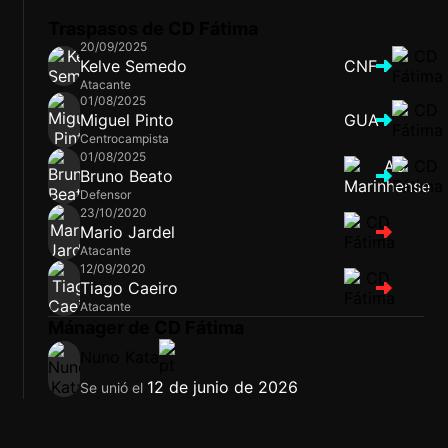
Traspasos de CD Fátima
20/09/2025
Kelve Semedo
CNF
Atacante
01/08/2025
Miguel Pinto
GUA
Centrocampista
01/08/2025
Bruno Beato
Defensor
23/10/2020
Mario Jardel
Atacante
12/09/2020
Tiago Caeiro
Atacante
Mánager de CD Fátima
Nuno Kata
12 de junio de 2026
Se unió el