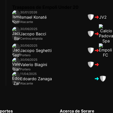
Traspasos de Empoli Under 20
30/01/2026
Ismael Konaté
JV2
Atacante
30/06/2025
Jacopo Bacci
Centrocampista
30/06/2025
Jacopo Seghetti
Portero
30/06/2025
Valerio Biagini
Portero
11/04/2025
Edoardo Zanaga
Atacante
eportes
Acerca de Sorare