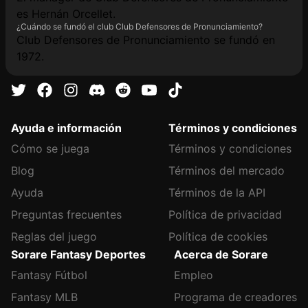
es Hernán Orcellet.
¿Cuándo se fundó el club Club Defensores de Pronunciamiento?
Club Defensores de Pronunciamiento se fundó en
1972.
Ayuda e información
Términos y condiciones
Cómo se juega
Términos y condiciones
Blog
Términos del mercado
Ayuda
Términos de la API
Preguntas frecuentes
Política de privacidad
Reglas del juego
Política de cookies
Sorare Fantasy Deportes
Acerca de Sorare
Fantasy Fútbol
Empleo
Fantasy MLB
Programa de creadores