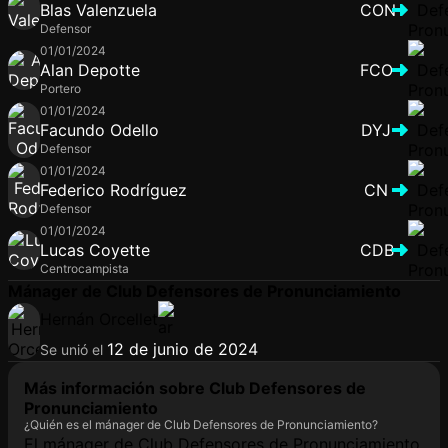
Blas Valenzuela
CON
Defensor
01/01/2024
Alan Depotte
FCO
Portero
01/01/2024
Facundo Odello
DYJ
Defensor
01/01/2024
Federico Rodríguez
CN
Defensor
01/01/2024
Lucas Coyette
CDB
Centrocampista
Mánager de Club Defensores de Pronunciamiento
Hernán Orcellet
12 de junio de 2024
Se unió el
Más información sobre Club Defensores de
Pronunciamiento
¿Quién es el mánager de Club Defensores de Pronunciamiento?
El mánager de Club Defensores de Pronunciamiento