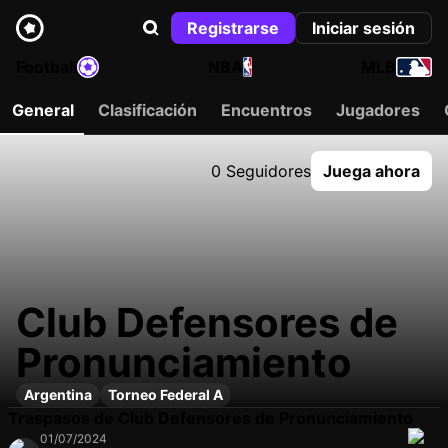
Registrarse
Iniciar sesión
Football
NBA
MLB
General
Clasificación
Encuentros
Jugadores
0 Seguidores
Juega ahora
Club Defensores de
Pronunciamiento
Argentina
Torneo Federal A
Traspasos de Club Defensores de Pronunciamiento
01/07/2024