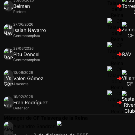
30/06/2026
Belman
Portero
27/06/2026
Isaiah Navarro
Centrocampista
23/06/2026
Pitu Doncel
RAV
Centrocampista
18/06/2026
Valen Gómez
Atacante
19/02/2026
Fran Rodríguez
Defensor
Mánager de CF Talavera de la Reina
Alejandro Sandroni