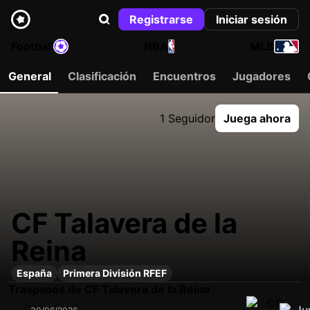
Registrarse
Iniciar sesión
Football
NBA
MLB
General
Clasificación
Encuentros
Jugadores
1 Seguidor
Juega ahora
CF Talavera de la
Reina
España
Primera División RFEF
Traspasos de CF Talavera de la Reina