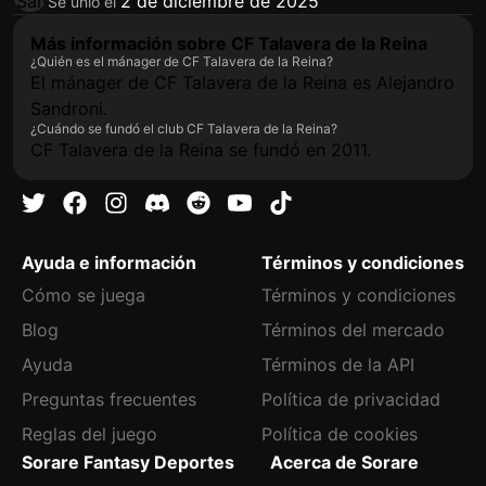
2 de diciembre de 2025
Se unió el
Más información sobre CF Talavera de la Reina
¿Quién es el mánager de CF Talavera de la Reina?
El mánager de CF Talavera de la Reina es Alejandro
Sandroni.
¿Cuándo se fundó el club CF Talavera de la Reina?
CF Talavera de la Reina se fundó en 2011.
Ayuda e información
Términos y condiciones
Cómo se juega
Términos y condiciones
Blog
Términos del mercado
Ayuda
Términos de la API
Preguntas frecuentes
Política de privacidad
Reglas del juego
Política de cookies
Sorare Fantasy Deportes
Acerca de Sorare