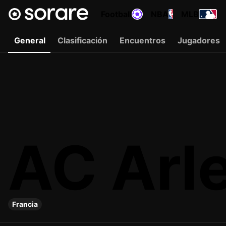
Football
NBA
MLB
General
Clasificación
Encuentros
Jugadores
AC Arl
Francia