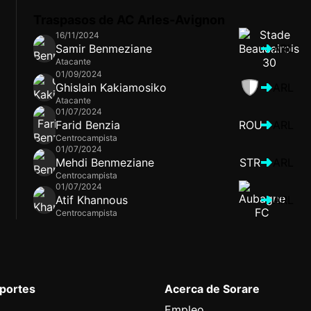
Traspasos de AC Arles-Avignon
16/11/2024
Samir Benmeziane
ARL
Atacante
01/09/2024
Ghislain Kakiamosiko
ARL
Atacante
01/07/2024
Farid Benzia
ROU
ARL
Centrocampista
01/07/2024
Mehdi Benmeziane
STR
ARL
Centrocampista
01/07/2024
Atif Khannous
ARL
Centrocampista
eportes
Acerca de Sorare
Empleo