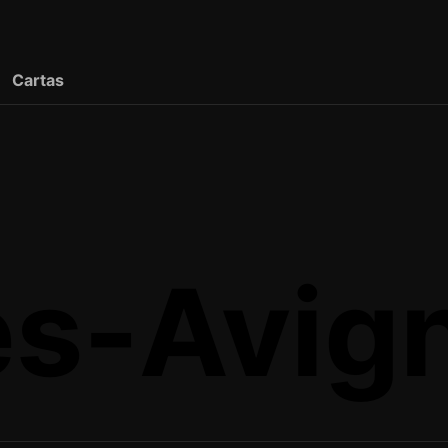
Cartas
es-Avig