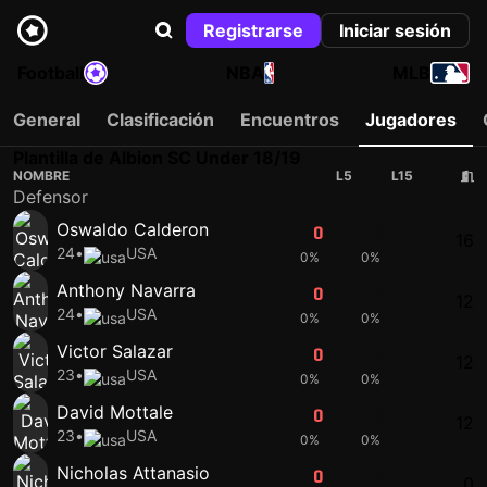
Registrarse
Iniciar sesión
Football
NBA
MLB
General
Clasificación
Encuentros
Jugadores
Plantilla de Albion SC Under 18/19
NOMBRE
L5
L15
Defensor
Oswaldo Calderon
0
0
16
24
•
USA
0%
0%
Anthony Navarra
0
0
12
24
•
USA
0%
0%
Victor Salazar
0
0
12
23
•
USA
0%
0%
David Mottale
0
0
12
23
•
USA
0%
0%
Nicholas Attanasio
0
0
0