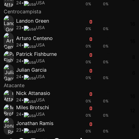
24
•
USA
0%
0%
Centrocampista
Landon Green
0
0
16
23
•
USA
0%
0%
Arturo Centeno
0
0
16
24
•
USA
0%
0%
Patrick Fishburne
0
0
8
24
•
USA
0%
0%
Julian Garcia
0
0
6
24
•
USA
0%
0%
Atacante
Nick Attanasio
0
0
16
24
•
USA
0%
0%
Miles Brotschi
0
0
12
24
•
USA
0%
0%
Jonathan Ramis
0
0
8
23
•
USA
0%
0%