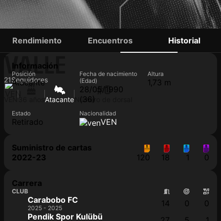
YONATHAN DEL
Rendimiento
Encuentros
Historial
VALLE
Información
Posición
Fecha de nacimiento
Altura
21
Seguidores
(Edad)
Atacante
1,73 m
#0
28/05/1990
(36)
VEN
36 años
Atacante
Número de dorsal
Estado
Nacionalidad
Retirado
VEN
Suministro de cartas
2022-23
120
18
1
0
Carrera
CLUB
Carabobo FC
14
0
0
2025 - 2025
Pendik Spor Kulübü
27
5
1