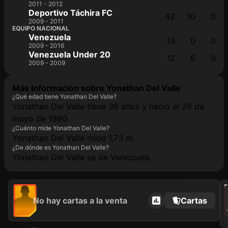
2011 - 2012
Deportivo Táchira FC
42
10
0
2009 - 2011
EQUIPO NACIONAL
Venezuela
13
0
0
2009 - 2016
Venezuela Under 20
12
6
0
2009 - 2009
Más información sobre Yonathan Del Valle
¿Qué edad tiene Yonathan Del Valle?
Yonathan Del Valle tiene 36 años y nació el 28 de
mayo de 1990.
¿Cuánto mide Yonathan Del Valle?
Yonathan Del Valle mide 1,73 m.
¿De dónde es Yonathan Del Valle?
Yonathan Del Valle es de Venezuela.
202
No hay cartas a la venta
Cartas
Y