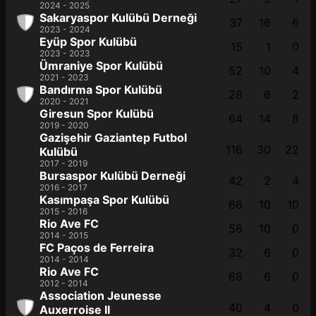
2024 - 2025
Sakaryaspor Kulübü Derneği
37
16
6
2023 - 2024
Eyüp Spor Kulübü
15
1
0
2023 - 2023
Ümraniye Spor Kulübü
52
10
4
2021 - 2023
Bandırma Spor Kulübü
28
6
2
2020 - 2021
Giresun Spor Kulübü
64
14
8
2019 - 2020
Gazişehir Gaziantep Futbol
116
30
22
Kulübü
2017 - 2019
Bursaspor Kulübü Derneği
42
2
4
2016 - 2017
Kasımpaşa Spor Kulübü
66
10
10
2015 - 2016
Rio Ave FC
56
10
0
2014 - 2015
FC Paços de Ferreira
32
6
0
2014 - 2014
Rio Ave FC
68
6
0
2012 - 2014
Association Jeunesse
40
4
0
Auxerroise II