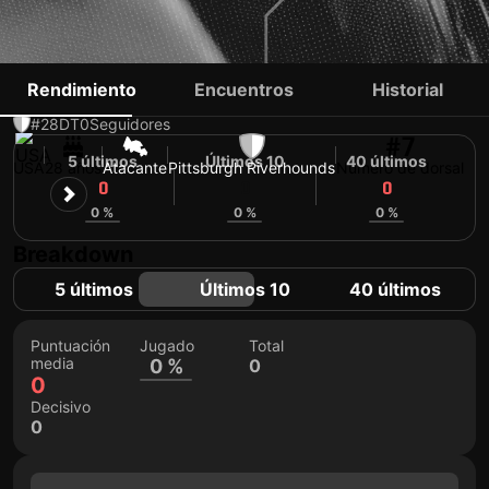
TREVOR AMANN
Rendimiento
Encuentros
Historial
#28
DT
0
Seguidores
#7
5 últimos
Últimos 10
40 últimos
USA
28 años
Atacante
Pittsburgh Riverhounds
Número de dorsal
0
0
0
0 %
0 %
0 %
Breakdown
5 últimos
Últimos 10
40 últimos
Puntuación
Jugado
Total
media
0 %
0
0
Decisivo
0