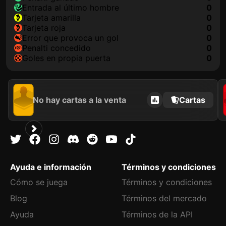
Entrada al último hombre
0
tarjeta amarilla
0
tarjeta roja
0
Error que provoca un gol
0
Penalti concedido
0
goles en propia puerta
0
No hay cartas a la venta
Cartas
Ayuda e información
Términos y condiciones
Cómo se juega
Términos y condiciones
Blog
Términos del mercado
Ayuda
Términos de la API