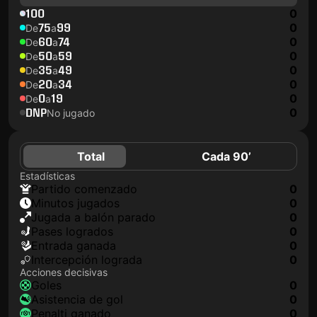
100
0
75
99
0
De
a
60
74
0
De
a
50
59
0
De
a
35
49
0
De
a
20
34
0
De
a
0
19
0
De
a
DNP
0
No jugado
Total
Cada 90’
Estadísticas
partido comenzado
0
minutos jugados
0
jugada a balón parado
0
pases logrados
0
Entrada ganada
0
Intercepción lograda
0
Acciones decisivas
goles
0
asistencia de gol
0
Penalti ganado
0