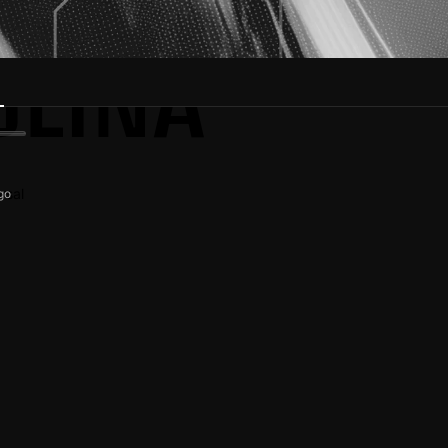
OLINA
rsal
go