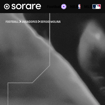
Football
NBA
MLB
FOOTBALL
JUGADORES
SERGIO MOLINA