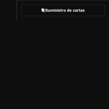
Suministro de cartas
eportes
Acerca de Sorare
Empleo
Programa de creadores
Invitar a amigos
l
Prensa
B
Cobertura
A
Socios con licencia
Aviso legal