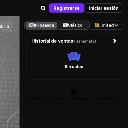
Registrarse
Iniciar sesión
Limited
In-Season
Clásico
ir a
Historial de ventas
1 semana
(€)
Sin datos
No hay cartas a la venta por el momento